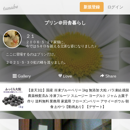
tuna.be
新規登録
ログイン
プリン＠田舎暮らし
２１
２００６･５･２７家猫に。
今では５キロを超える立派な姿になりました♪
ここに登場するのはプリンだけ。
２０２１･５･３０虹の橋を渡りました｡
Gallery
Love
Share
【楽天1位】国産 冷凍ブルーベリー 1kg 無添加 大粒 バラ凍結 残留
農薬検査済み 冷凍フルーツ スムージー ヨーグルト ジャム お菓子
作り 送料無料 業務用 家庭用 フローズンベリー アサイーボウル 朝
食 おやつ【動画あり】【デザート】