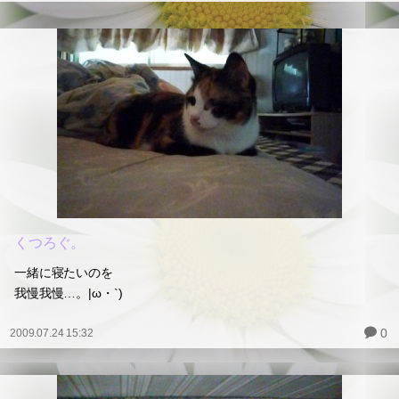
くつろぐ。
一緒に寝たいのを
我慢我慢…。|ω・`)
0
2009.07.24 15:32