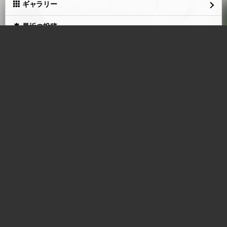
ギャラリー
最近の投稿
(untitled)
(05.30)
寒い…
(11.30)
あ…
(08.01)
もう…
(05.30)
出逢い…
(05.27)
愛おしい。
(05.03)
猫の日だね。
(02.22)
今日は無性に…
(01.28)
百か日だよ…
(09.06)
初盆を迎えて…
(08.14)
月別エントリー
ブログトップ