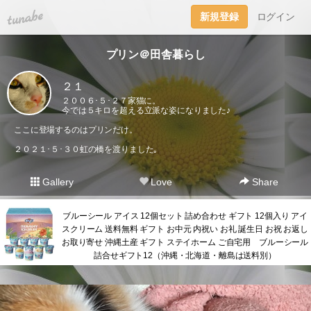
tuna.be
新規登録
ログイン
プリン＠田舎暮らし
２１
２００６･５･２７家猫に。
今では５キロを超える立派な姿になりました♪
ここに登場するのはプリンだけ。
２０２１･５･３０虹の橋を渡りました｡
Gallery
Love
Share
ブルーシール アイス 12個セット 詰め合わせ ギフト 12個入り アイ
スクリーム 送料無料 ギフト お中元 内祝い お礼 誕生日 お祝 お返し
お取り寄せ 沖縄土産 ギフト ステイホーム ご自宅用 ブルーシール
詰合せギフト12（沖縄・北海道・離島は送料別）