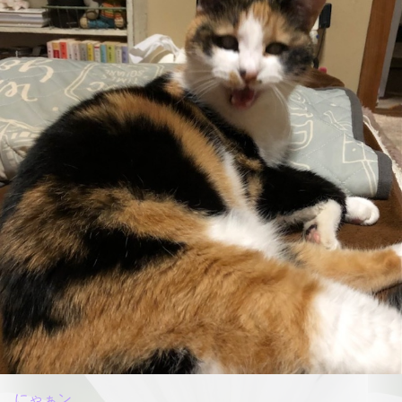
にゃぁン…