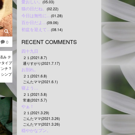
愛おしい。
(05.03)
猫の日だね。
(02.22)
今日は無性に…
(01.28)
百か日だよ…
(09.06)
初盆を迎えて…
(08.14)
RECENT COMMENTS
0
四十九日
済み テ
２１(2021.8.7)
ータイプ
通りすがり(2021.7.17)
インチ ?
お別れ。
れ シンプ
２１(2021.6.8)
ごんたママ(2021.6.1)
寝よう…
２１(2021.5.8)
常連(2021.5.7)
やぁ！
２１(2021.3.29)
ごんたママ(2021.3.26)
ごんたママ(2021.3.26)
穏やかなプン。