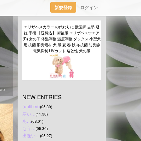
新規登録
ログイン
エリザベスカラー の代わりに 獣医師 去勢 避
妊 手術 【送料込】 術後服 エリザベスウエア
(R) 女の子 体温調整 温度調整 ダックス 小型犬
用 抗菌 消臭素材 犬 服 夏 春 秋 冬抗菌 防臭静
電気抑制 UVカット 速乾性 犬の服
re
NEW ENTRIES
(untitled)
(05.30)
寒い…
(11.30)
あ…
(08.01)
もう…
(05.30)
出逢い…
(05.27)