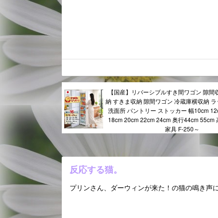
【国産】リバーシブルすき間ワゴン 隙間
納 すきま収納 隙間ワゴン 冷蔵庫横収納 ラ
洗面所 パントリー ストッカー 幅10cm 12cm
18cm 20cm 22cm 24cm 奥行44cm 55cm
家具 F-250～
反応する猫。
プリンさん、ダーウィンが来た！の猫の鳴き声