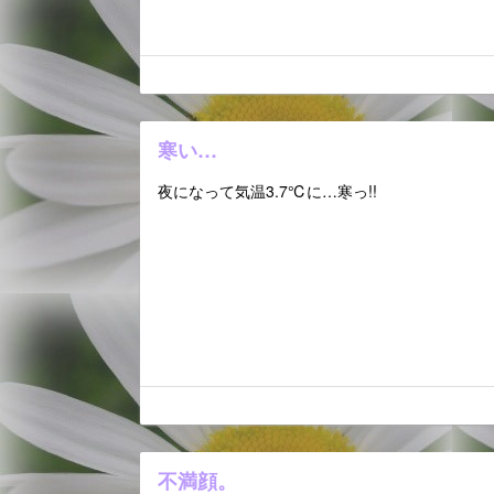
寒い…
夜になって気温3.7℃に…寒っ!!
不満顔。