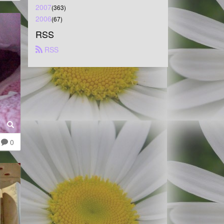
2007
(363)
2006
(67)
RSS
 RSS
0