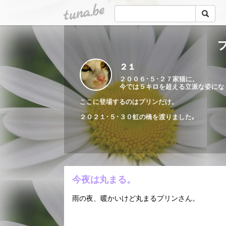
tuna.be
２１
２００６･５･２７家猫に。
今では５キロを超える立派な姿にな
ここに登場するのはプリンだけ。
２０２１･５･３０虹の橋を渡りました｡
今夜は丸まる。
雨の夜、暖かいけど丸まるプリンさん。