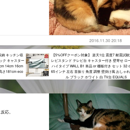
2016.11.30 20:18
収納 キッチン収
【5%OFFクーポン対象】 楽天1位 震度7 耐震試験
ック キャスター
レビスタンド テレビ台 キャスター付き 壁寄せ ロ
 14cm 16cm
ハイタイプ WALL B1 単品 or 棚板付き セット 32
 高さ181cm eco
65インチ 左右 首振り 角度 調整 壁掛け風 おしゃ
ル ブラック ホワイト 白 TV台 EQUALS
に反応。