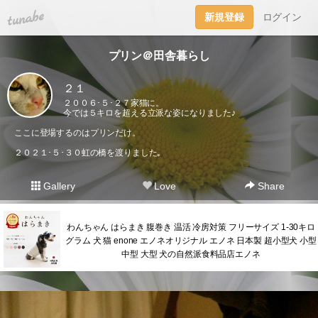
tuna.be
新規登録
ログイン
プリン＠田舎暮らし
２１
２００６･５･２７家猫に。
今では５キロを超える立派な姿になりました♪
ここに登場するのはプリンだけ。
２０２１･５･３０虹の橋を渡りました｡
Gallery
Love
Share
わんちゃん はらまき 腹巻き 温活 冷房対策 フリーサイズ 1-30キロ
グラム 犬 猫 enone エノネオリジナル エノネ 日本製 超小型犬 小型
中型 大型 犬の自然派食料品店エノネ