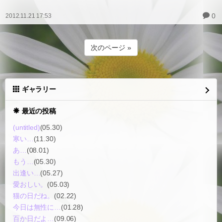
0
2012.11.21 17:53
次のページ »
ギャラリー
最近の投稿
(untitled)
(05.30)
寒い…
(11.30)
あ…
(08.01)
もう…
(05.30)
出逢い…
(05.27)
愛おしい。
(05.03)
猫の日だね。
(02.22)
今日は無性に…
(01.28)
百か日だよ…
(09.06)