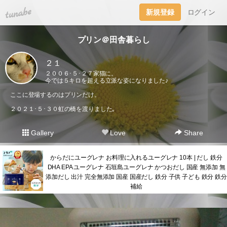
tuna.be
新規登録
ログイン
プリン＠田舎暮らし
２１
２００６･５･２７家猫に。
今では５キロを超える立派な姿になりました♪
ここに登場するのはプリンだけ。
２０２１･５･３０虹の橋を渡りました｡
Gallery
Love
Share
からだにユーグレナ お料理に入れるユーグレナ 10本 | だし 鉄分
DHA EPA ユーグレナ 石垣島ユーグレナ かつおだし 国産 無添加 無
添加だし 出汁 完全無添加 国産 国産だし 鉄分 子供 子ども 鉄分 鉄分
補給