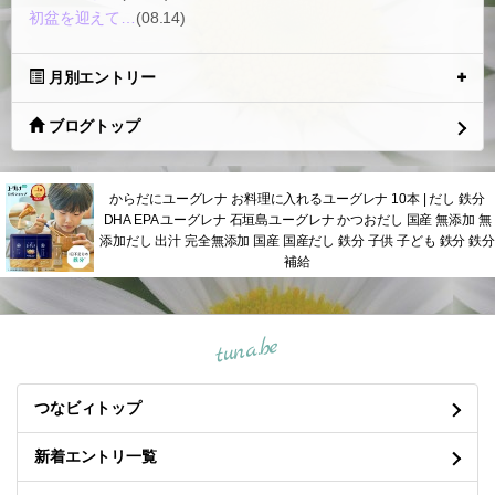
初盆を迎えて…
(08.14)
月別エントリー
ブログトップ
からだにユーグレナ お料理に入れるユーグレナ 10本 | だし 鉄分
DHA EPA ユーグレナ 石垣島ユーグレナ かつおだし 国産 無添加 無
添加だし 出汁 完全無添加 国産 国産だし 鉄分 子供 子ども 鉄分 鉄分
補給
tuna.be
つなビィトップ
新着エントリ一覧