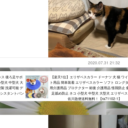
2020.07.31 21:32
ネス 後ろ足サポ
【楽天1位】エリザベスカラー ドーナツ 犬 猫 ワイ
小型犬 中型犬 大
ト用品 簡単装着 エリザベスカラー ソフト ロングタ
縫製 洗濯可能 デ
用介護用品 プロテクター 術後 介護用品 怪我防止 
アシスタントバン
足舐め防止 ネコ 小型犬 中型犬 大型犬 エリザベ
佐川急便送料無料！【ra71102-1】