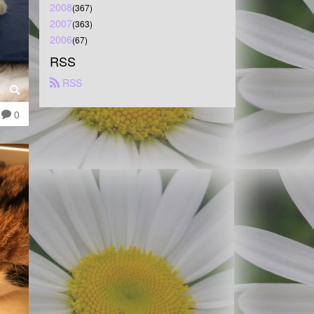
2008
(367)
2007
(363)
2006
(67)
RSS
 RSS
0