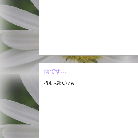
雨です…
梅雨末期だなぁ…