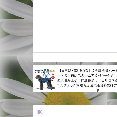
【日本製・累計5万着】犬 介護 介護ハー
ート 歩行補助 老犬 シニア犬 持ち手付き 
型犬 立ち上がり 排泄 散歩 リハビリ 国内
ニム チェック柄 後ろ足 通気性 送料無料 
ド
眠