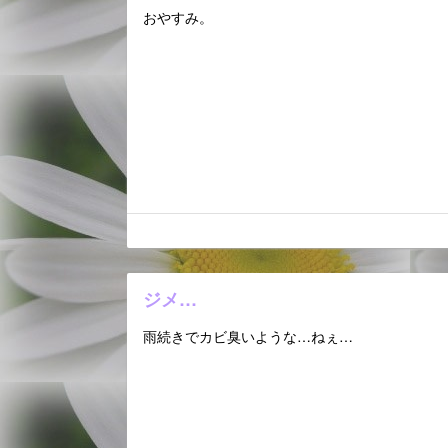
おやすみ。
ジメ…
雨続きでカビ臭いような…ねぇ…