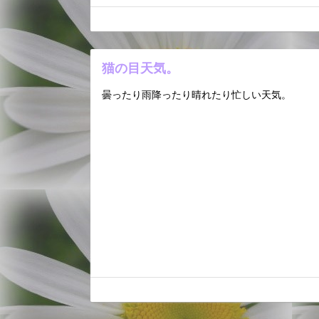
猫の目天気。
曇ったり雨降ったり晴れたり忙しい天気。