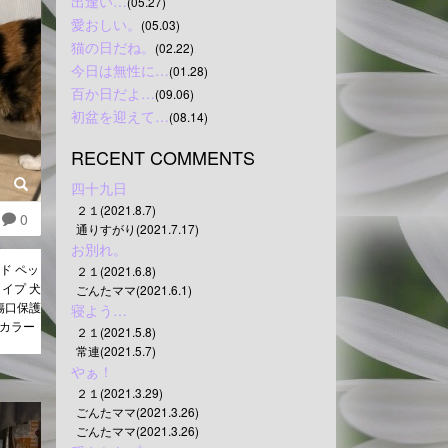
出逢い…
(05.27)
愛おしい。
(05.03)
猫の日だね。
(02.22)
今日は無性に…
(01.28)
百か日だよ…
(09.06)
初盆を迎えて…
(08.14)
RECENT COMMENTS
四十九日
２１(2021.8.7)
0
通りすがり(2021.7.17)
お別れ。
ド ペッ
２１(2021.6.8)
イプ 犬
ごんたママ(2021.6.1)
傷口保護
寝よう…
スカラー
２１(2021.5.8)
常連(2021.5.7)
やぁ！
２１(2021.3.29)
ごんたママ(2021.3.26)
ごんたママ(2021.3.26)