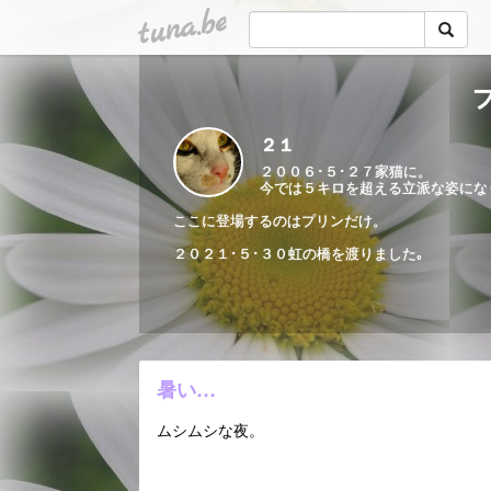
tuna.be
２１
２００６･５･２７家猫に。
今では５キロを超える立派な姿にな
ここに登場するのはプリンだけ。
２０２１･５･３０虹の橋を渡りました｡
暑い…
ムシムシな夜。