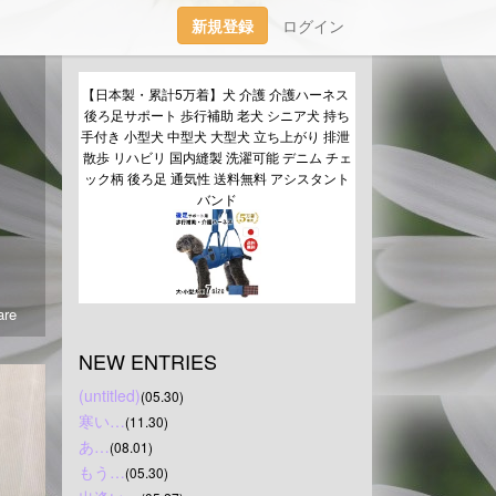
新規登録
ログイン
【日本製・累計5万着】犬 介護 介護ハーネス 
後ろ足サポート 歩行補助 老犬 シニア犬 持ち
手付き 小型犬 中型犬 大型犬 立ち上がり 排泄 
散歩 リハビリ 国内縫製 洗濯可能 デニム チェ
ック柄 後ろ足 通気性 送料無料 アシスタント
バンド
re
NEW ENTRIES
(untitled)
(05.30)
寒い…
(11.30)
あ…
(08.01)
もう…
(05.30)