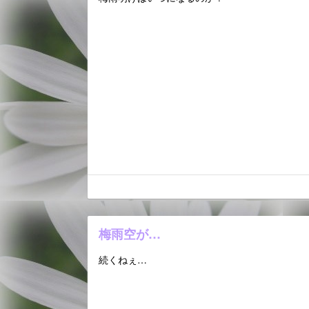
梅雨空が…
続くねぇ…