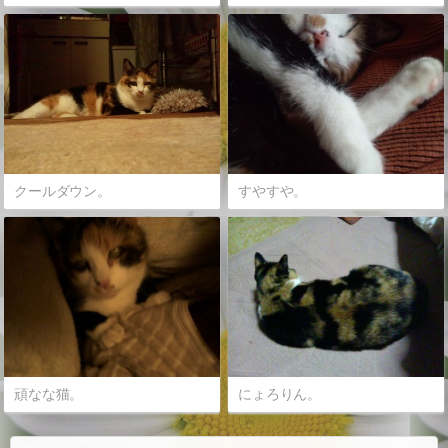
クールダウン。
すやすや。
頑なな猫。
にょろりん。