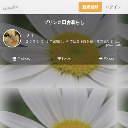
tuna.be
新規登録
ログイン
プリン＠田舎暮らし
２１
２００６･５･２７家猫に。今では５キロを超える立派な姿になりました♪ここに登場するのはプリンだけ。２０２１･５･３０虹の橋を渡りました｡
[View profile]
Gallery
Love
Share