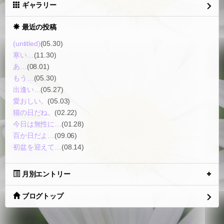
ギャラリー
最近の投稿
(untitled)
(05.30)
寒い…
(11.30)
あ…
(08.01)
もう…
(05.30)
出逢い…
(05.27)
愛おしい。
(05.03)
猫の日だね。
(02.22)
今日は無性に…
(01.28)
百か日だよ…
(09.06)
初盆を迎えて…
(08.14)
月別エントリー
ブログトップ