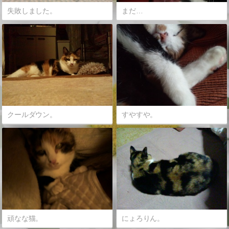
失敗しました。
まだ…
クールダウン。
すやすや。
頑なな猫。
にょろりん。