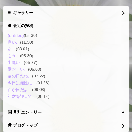
ギャラリー
最近の投稿
(untitled)
(05.30)
寒い…
(11.30)
あ…
(08.01)
もう…
(05.30)
出逢い…
(05.27)
愛おしい。
(05.03)
猫の日だね。
(02.22)
今日は無性に…
(01.28)
百か日だよ…
(09.06)
初盆を迎えて…
(08.14)
月別エントリー
ブログトップ