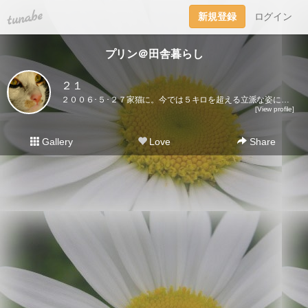
tuna.be
新規登録
ログイン
プリン＠田舎暮らし
２１
２００６･５･２７家猫に。今では５キロを超える立派な姿になりました♪ここに登場するのはプリンだけ。２０２１･５･３０虹の橋を渡りました｡
[View profile]
Gallery
Love
Share