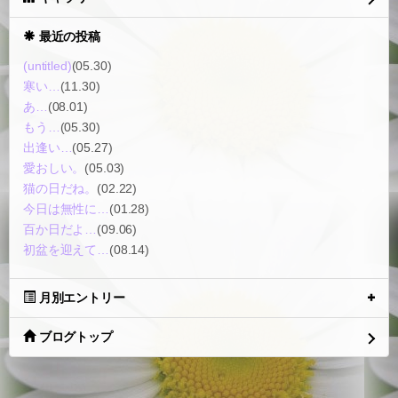
最近の投稿
(untitled)
(05.30)
寒い…
(11.30)
あ…
(08.01)
もう…
(05.30)
出逢い…
(05.27)
愛おしい。
(05.03)
猫の日だね。
(02.22)
今日は無性に…
(01.28)
百か日だよ…
(09.06)
初盆を迎えて…
(08.14)
月別エントリー
ブログトップ