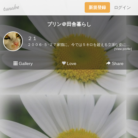
tuna.be
新規登録
ログイン
プリン＠田舎暮らし
２１
２００６･５･２７家猫に。今では５キロを超える立派な姿になりました♪ここに登場するのはプリンだけ。２０２１･５･３０虹の橋を渡りました｡
[View profile]
Gallery
Love
Share