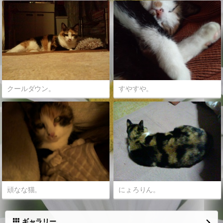
クールダウン。
すやすや。
頑なな猫。
にょろりん。
ギャラリー