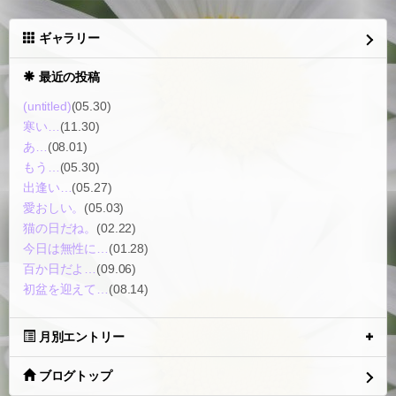
ギャラリー
最近の投稿
(untitled)
(05.30)
寒い…
(11.30)
あ…
(08.01)
もう…
(05.30)
出逢い…
(05.27)
愛おしい。
(05.03)
猫の日だね。
(02.22)
今日は無性に…
(01.28)
百か日だよ…
(09.06)
初盆を迎えて…
(08.14)
月別エントリー
ブログトップ