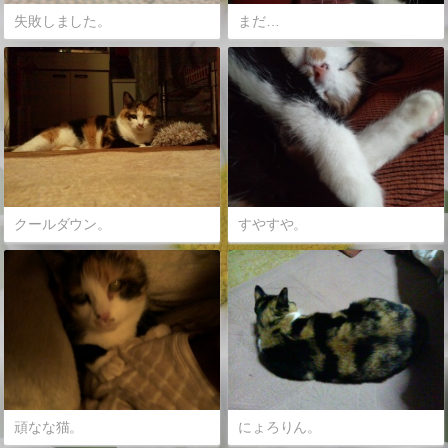
失敗しました。
まだ…
クールダウン。
すやすや。
頑なな猫。
にょろりん。