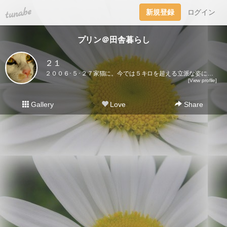
tuna.be
新規登録
ログイン
プリン＠田舎暮らし
２１
２００６･５･２７家猫に。今では５キロを超える立派な姿になりました♪ここに登場するのはプリンだけ。２０２１･５･３０虹の橋を渡りました｡
[View profile]
Gallery
Love
Share