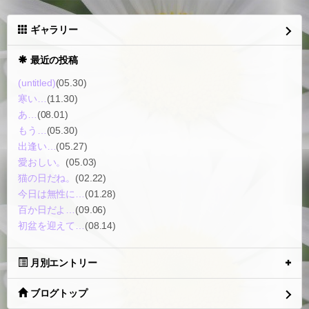
ギャラリー
最近の投稿
(untitled)
(05.30)
寒い…
(11.30)
あ…
(08.01)
もう…
(05.30)
出逢い…
(05.27)
愛おしい。
(05.03)
猫の日だね。
(02.22)
今日は無性に…
(01.28)
百か日だよ…
(09.06)
初盆を迎えて…
(08.14)
月別エントリー
ブログトップ