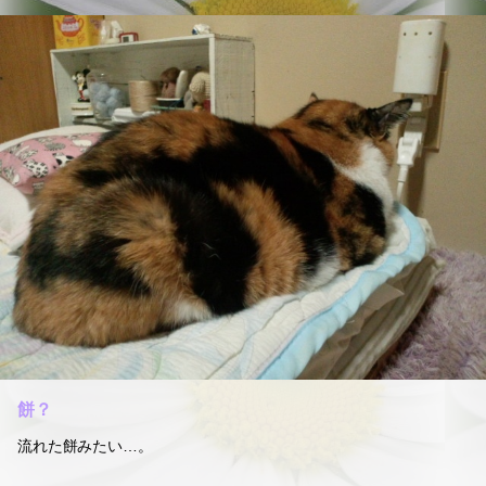
餅？
流れた餅みたい…。