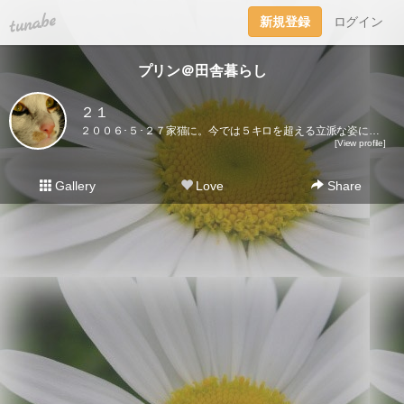
tuna.be
新規登録
ログイン
プリン＠田舎暮らし
２１
２００６･５･２７家猫に。今では５キロを超える立派な姿になりました♪ここに登場するのはプリンだけ。２０２１･５･３０虹の橋を渡りました｡
[View profile]
Gallery
Love
Share