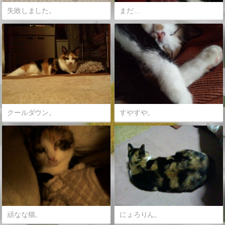
失敗しました。
まだ…
クールダウン。
すやすや。
頑なな猫。
にょろりん。