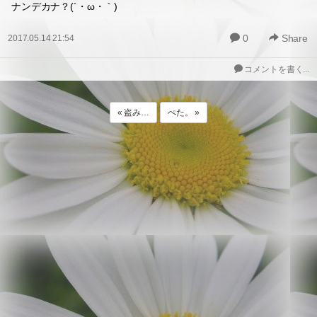
ナンデカナ？(´・ω・｀)
0
Share
2017.05.14 21:54
コメントを書く...
« 盗み…
ぺた。 »