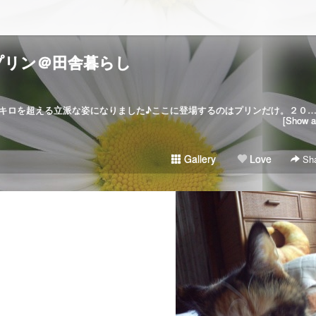
プリン＠田舎暮らし
２００６･５･２７家猫に。今では５キロを超える立派な姿になりました♪ここに登場するのはプリンだけ。２０２１･５･３０虹の橋を
[Show al
Gallery
Love
Sha