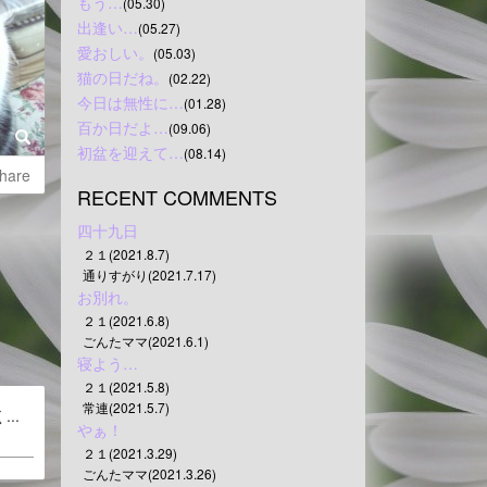
もう…
(05.30)
出逢い…
(05.27)
愛おしい。
(05.03)
猫の日だね。
(02.22)
今日は無性に…
(01.28)
百か日だよ…
(09.06)
初盆を迎えて…
(08.14)
hare
RECENT COMMENTS
四十九日
２１(2021.8.7)
通りすがり(2021.7.17)
お別れ。
２１(2021.6.8)
ごんたママ(2021.6.1)
寝よう…
２１(2021.5.8)
常連(2021.5.7)
..
やぁ！
２１(2021.3.29)
ごんたママ(2021.3.26)