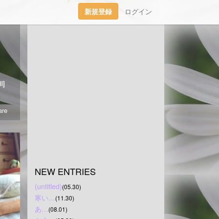
新規登録
ログイン
渡りました｡
l]
re
NEW ENTRIES
(untitled)
(05.30)
寒い…
(11.30)
あ…
(08.01)