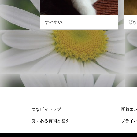
すやすや。
頑
つなビィトップ
新着エ
良くある質問と答え
プライ