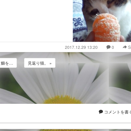
2017.12.29 13:20
0
S
« 鰤を…
見返り猫。 »
コメントを書く.