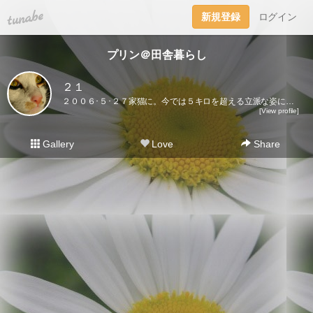
tuna.be
新規登録
ログイン
プリン＠田舎暮らし
２１
２００６･５･２７家猫に。今では５キロを超える立派な姿になりました♪ここに登場するのはプリンだけ。２０２１･５･３０虹の橋を渡りました｡
[View profile]
Gallery
Love
Share