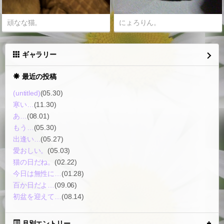
頑なな猫。
にょろりん。
ギャラリー
最近の投稿
(untitled)
(05.30)
寒い…
(11.30)
あ…
(08.01)
もう…
(05.30)
出逢い…
(05.27)
愛おしい。
(05.03)
猫の日だね。
(02.22)
今日は無性に…
(01.28)
百か日だよ…
(09.06)
初盆を迎えて…
(08.14)
月別エントリー