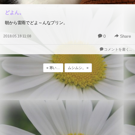
どよん。
朝から雷雨でどよ～んなプリン。
0
Share
2018.05.18 11:08
コメントを書く...
« 寒い…
ムシムシ。 »