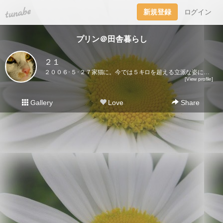
tuna.be
新規登録
ログイン
プリン＠田舎暮らし
２１
２００６･５･２７家猫に。今では５キロを超える立派な姿になりました♪ここに登場するのはプリンだけ。２０２１･５･３０虹の橋を渡りました｡
[View profile]
Gallery
Love
Share