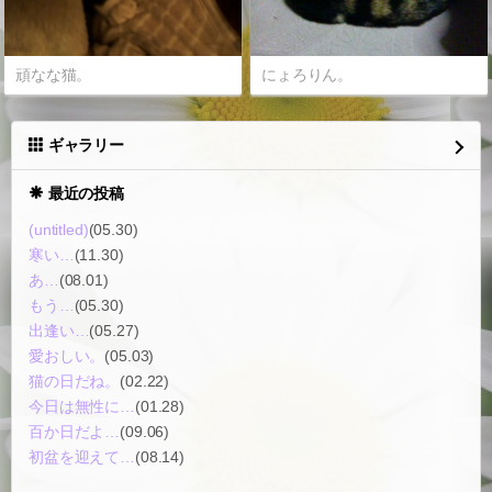
頑なな猫。
にょろりん。
ギャラリー
最近の投稿
(untitled)
(05.30)
寒い…
(11.30)
あ…
(08.01)
もう…
(05.30)
出逢い…
(05.27)
愛おしい。
(05.03)
猫の日だね。
(02.22)
今日は無性に…
(01.28)
百か日だよ…
(09.06)
初盆を迎えて…
(08.14)