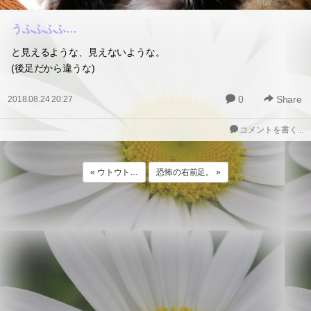
うふふふふ…
と見えるような、見えないような。
(後足だから違うな)
0
Share
2018.08.24 20:27
コメントを書く...
« ウトウト…
恐怖の右前足。 »