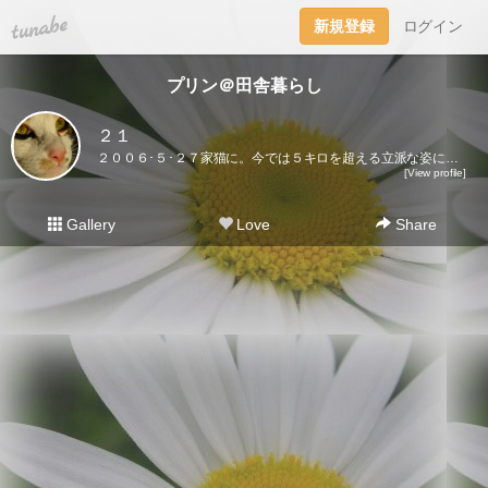
tuna.be
新規登録
ログイン
プリン＠田舎暮らし
２１
２００６･５･２７家猫に。今では５キロを超える立派な姿になりました♪ここに登場するのはプリンだけ。２０２１･５･３０虹の橋を渡りました｡
[View profile]
Gallery
Love
Share