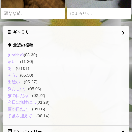
頑なな猫。
にょろりん。
ギャラリー
最近の投稿
(untitled)
(05.30)
寒い…
(11.30)
あ…
(08.01)
もう…
(05.30)
出逢い…
(05.27)
愛おしい。
(05.03)
猫の日だね。
(02.22)
今日は無性に…
(01.28)
百か日だよ…
(09.06)
初盆を迎えて…
(08.14)
月別エントリー