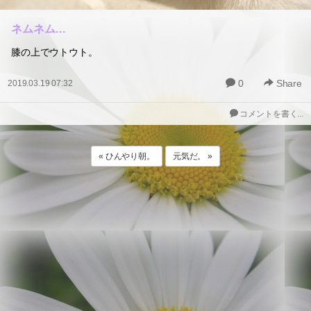
ネムネム…
膝の上でウトウト。
0
Share
2019.03.19 07:32
コメントを書く...
« ひんやり朝。
元気だ。 »