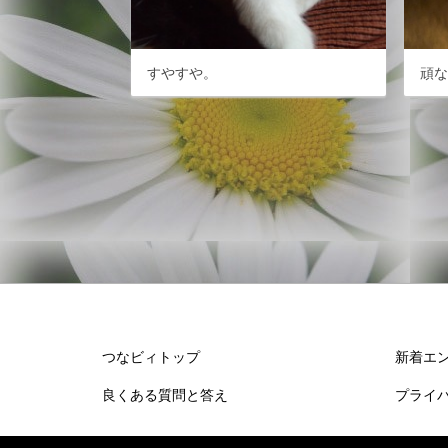
すやすや。
頑
つなビィトップ
新着エ
良くある質問と答え
プライ