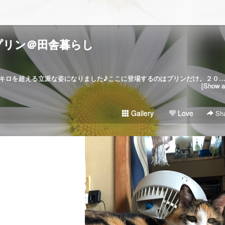
プリン＠田舎暮らし
２００６･５･２７家猫に。今では５キロを超える立派な姿になりました♪ここに登場するのはプリンだけ。２０２１･５･３０虹の橋を
[Show al
Gallery
Love
Sha