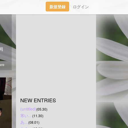
新規登録
ログイン
渡りました｡
l]
re
NEW ENTRIES
(untitled)
(05.30)
寒い…
(11.30)
あ…
(08.01)