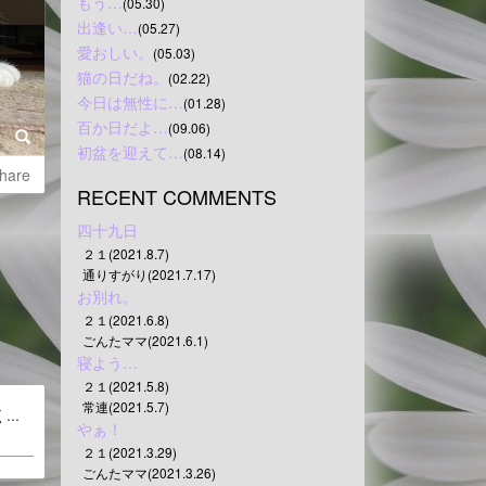
もう…
(05.30)
出逢い…
(05.27)
愛おしい。
(05.03)
猫の日だね。
(02.22)
今日は無性に…
(01.28)
百か日だよ…
(09.06)
初盆を迎えて…
(08.14)
hare
RECENT COMMENTS
四十九日
２１(2021.8.7)
通りすがり(2021.7.17)
お別れ。
２１(2021.6.8)
ごんたママ(2021.6.1)
寝よう…
２１(2021.5.8)
常連(2021.5.7)
..
やぁ！
２１(2021.3.29)
ごんたママ(2021.3.26)