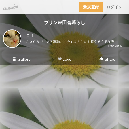
tuna.be
新規登録
ログイン
プリン＠田舎暮らし
２１
２００６･５･２７家猫に。今では５キロを超える立派な姿になりました♪ここに登場するのはプリンだけ。２０２１･５･３０虹の橋を渡りました｡
[View profile]
Gallery
Love
Share