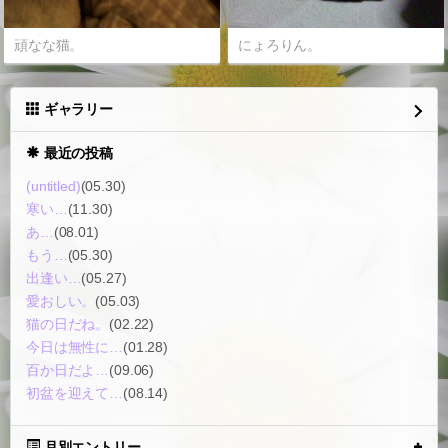
頑なな猫。
にょろりん。
ギャラリー
最近の投稿
(untitled)
(05.30)
寒い…
(11.30)
あ…
(08.01)
もう…
(05.30)
出逢い…
(05.27)
愛おしい。
(05.03)
猫の日だね。
(02.22)
今日は無性に…
(01.28)
百か日だよ…
(09.06)
初盆を迎えて…
(08.14)
月別エントリー