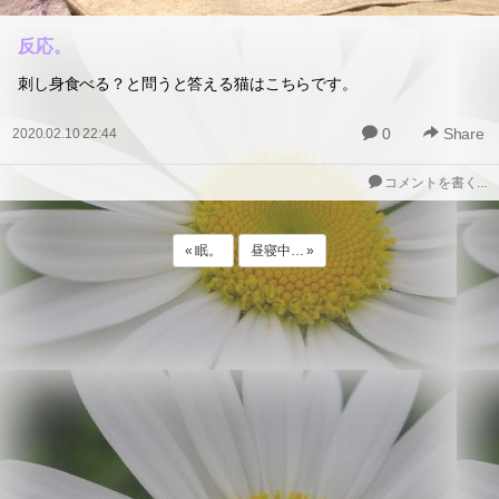
反応。
刺し身食べる？と問うと答える猫はこちらです。
0
Share
2020.02.10 22:44
コメントを書く...
« 眠。
昼寝中… »