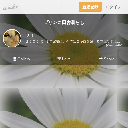
tuna.be
新規登録
ログイン
プリン＠田舎暮らし
２１
２００６･５･２７家猫に。今では５キロを超える立派な姿になりました♪ここに登場するのはプリンだけ。２０２１･５･３０虹の橋を渡りました｡
[View profile]
Gallery
Love
Share