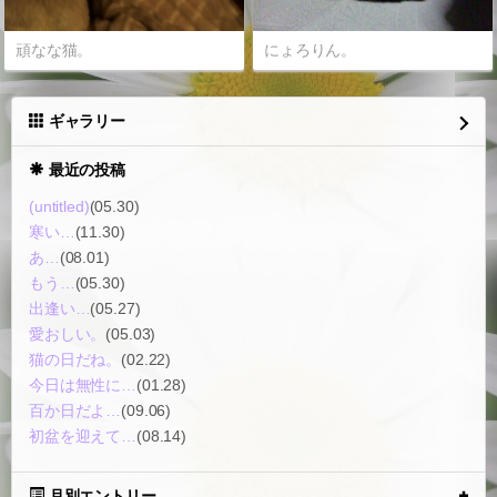
頑なな猫。
にょろりん。
ギャラリー
最近の投稿
(untitled)
(05.30)
寒い…
(11.30)
あ…
(08.01)
もう…
(05.30)
出逢い…
(05.27)
愛おしい。
(05.03)
猫の日だね。
(02.22)
今日は無性に…
(01.28)
百か日だよ…
(09.06)
初盆を迎えて…
(08.14)
月別エントリー