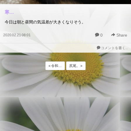
寒…
今日は朝と昼間の気温差が大きくなりそう。
0
Share
2020.02.21 08:01
コメントを書く...
« 令和…
尻尾。 »