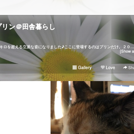
プリン＠田舎暮らし
２００６･５･２７家猫に。今では５キロを超える立派な姿になりました♪ここに登場するのはプリンだけ。２０２１･５･３０虹の橋を
[Show al
Gallery
Love
Sha