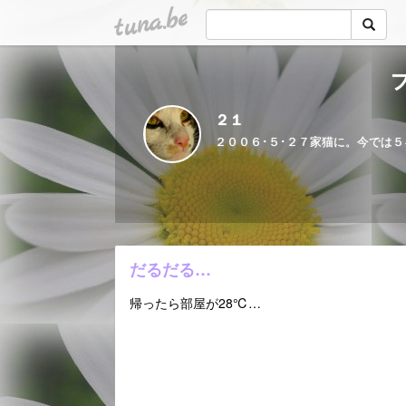
tuna.be
２１
だるだる…
帰ったら部屋が28℃…