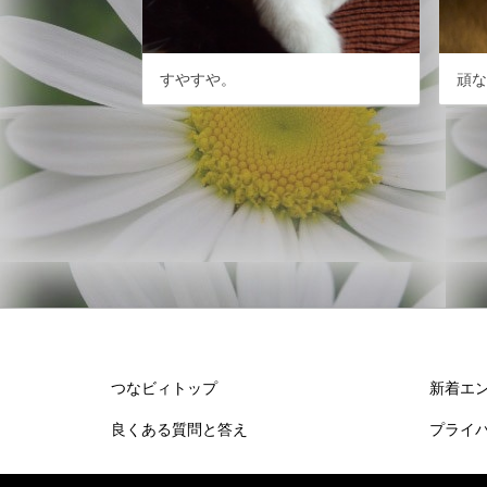
すやすや。
頑
つなビィトップ
新着エ
良くある質問と答え
プライ