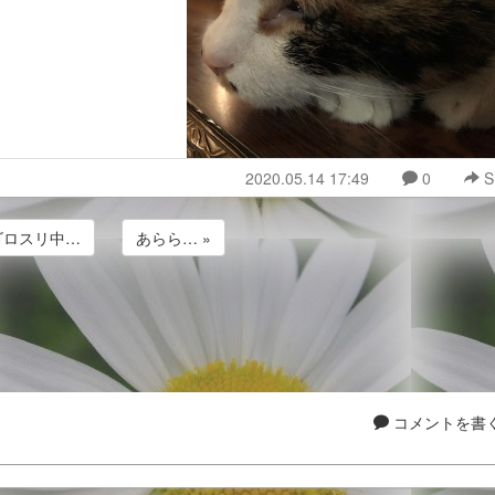
2020.05.14 17:49
0
S
 ゴロスリ中…
あらら… »
コメントを書く.