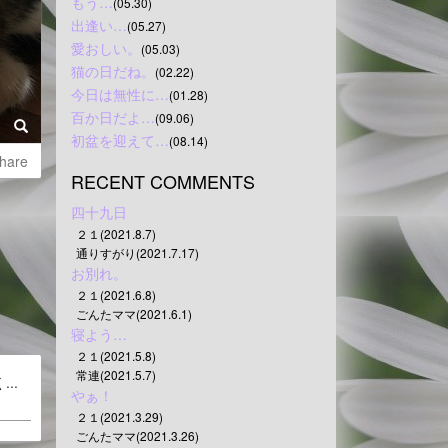
もう…
(05.30)
出逢い…
(05.27)
愛おしい。
(05.03)
猫の日だね。
(02.22)
今日は無性に…
(01.28)
百か日だよ…
(09.06)
初盆を迎えて…
(08.14)
hare
RECENT COMMENTS
四十九日
２１(2021.8.7)
通りすがり(2021.7.17)
お別れ。
２１(2021.6.8)
ごんたママ(2021.6.1)
寝よう…
２１(2021.5.8)
常連(2021.5.7)
..
やぁ！
２１(2021.3.29)
ごんたママ(2021.3.26)