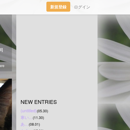
新規登録
ログイン
渡りました｡
l]
re
NEW ENTRIES
(untitled)
(05.30)
寒い…
(11.30)
あ…
(08.01)