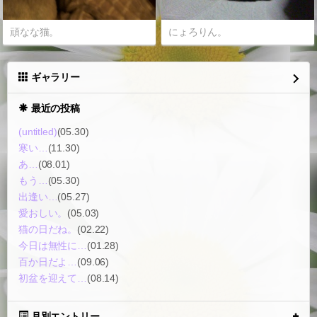
頑なな猫。
にょろりん。
ギャラリー
最近の投稿
(untitled)
(05.30)
寒い…
(11.30)
あ…
(08.01)
もう…
(05.30)
出逢い…
(05.27)
愛おしい。
(05.03)
猫の日だね。
(02.22)
今日は無性に…
(01.28)
百か日だよ…
(09.06)
初盆を迎えて…
(08.14)
月別エントリー