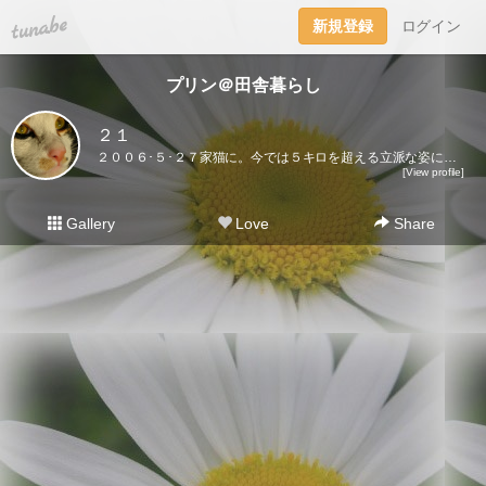
tuna.be
新規登録
ログイン
プリン＠田舎暮らし
２１
２００６･５･２７家猫に。今では５キロを超える立派な姿になりました♪ここに登場するのはプリンだけ。２０２１･５･３０虹の橋を渡りました｡
[View profile]
Gallery
Love
Share