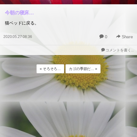
今朝の寝床…
猫ベッドに戻る。
0
Share
2020.05.27 08:36
コメントを書く...
« そろそろ…
カゴの季節だ… »