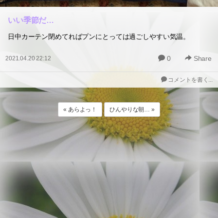
いい季節だ…
日中カーテン閉めてればプンにとっては過ごしやすい気温。
0
Share
2021.04.20 22:12
コメントを書く...
« あらよっ！
ひんやりな朝… »