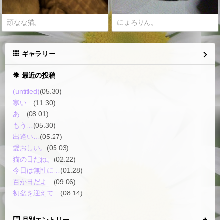
頑なな猫。
にょろりん。
ギャラリー
最近の投稿
(untitled)
(05.30)
寒い…
(11.30)
あ…
(08.01)
もう…
(05.30)
出逢い…
(05.27)
愛おしい。
(05.03)
猫の日だね。
(02.22)
今日は無性に…
(01.28)
百か日だよ…
(09.06)
初盆を迎えて…
(08.14)
月別エントリー