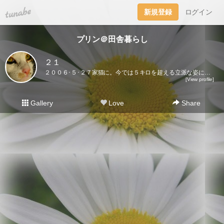
tuna.be
新規登録
ログイン
プリン＠田舎暮らし
２１
２００６･５･２７家猫に。今では５キロを超える立派な姿になりました♪ここに登場するのはプリンだけ。２０２１･５･３０虹の橋を渡りました｡
[View profile]
Gallery
Love
Share